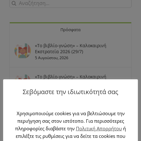
Αναζήτηση
για:
Πρόσφατα
«Το βιβλίο-γνώση» – Καλοκαιρινή
Εκστρατεία 2026 (29/7)
5 Αυγούστου, 2026
«Το βιβλίο-γνώση» – Καλοκαιρινή
Εκστρατεία 2026 (22/7)
26 Ιουλίου, 2026
Σεβόμαστε την ιδιωτικότητά σας
«Δεν είναι ίδια όλα τα βιβλία! (Παράξενα
Χρησιμοποιούμε cookies για να βελτιώσουμε την
βιβλία)» – Καλοκαιρινή Εκστρατεία 2026
25 Ιουλίου, 2026
περιήγηση σας στον ιστότοπο. Για περισσότερες
πληροφορίες διαβάστε την
Πολιτική Απορρήτου
ή
επιλέξτε τις ρυθμίσεις για να δείτε τα cookies που
ΠΡΟΓΡΑΜΜΑ ΕΚΔΗΛΩΣΕΩΝ 27-31 IOYΛIOY