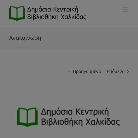
Μετάβαση
στο
περιεχόμενο
Ανακοίνωση
Προηγούμενο
Επόμενο
Προβολή
μεγαλύτερης
εικόνας