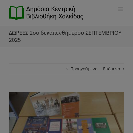
Μετάβαση
στο
περιεχόμενο
ΔΩΡΕΕΣ 2ου δεκαπενθήμερου ΣΕΠΤΕΜΒΡΙΟΥ
2025
Προηγούμενο
Επόμενο
Προβολή
μεγαλύτερης
εικόνας