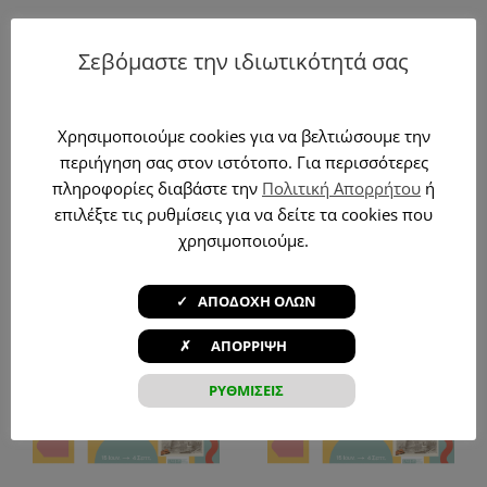
1 Οκτωβρίου, 2025
|
Νέα
Σεβόμαστε την ιδιωτικότητά σας
Χρησιμοποιούμε cookies για να βελτιώσουμε την
Μοιράσου το!
περιήγηση σας στον ιστότοπο. Για περισσότερες
Facebook
X
Reddit
LinkedIn
Tumblr
Pinterest
Vk
Email
πληροφορίες διαβάστε την
Πολιτική Απορρήτου
ή
επιλέξτε τις ρυθμίσεις για να δείτε τα cookies που
χρησιμοποιούμε.
Σχετικά Άρθρα
✓ ΑΠΟΔΟΧΗ ΟΛΩΝ
✗ ΑΠΟΡΡΙΨΗ
«Δεν είναι ίδια όλα τα
–
«Το βιβλίο-γνώση» –
ΡΥΘΜΙΣΕΙΣ
βιβλία! (Παράξενα
Καλοκαιρινή
βιβλία)» –
Εκστρατεία 2026
Καλοκαιρινή
(22/7)
Εκστρατεία 2026