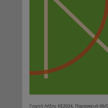
Γιορτή Λήξης ΚΕ2024, Παρασκευή 06/09