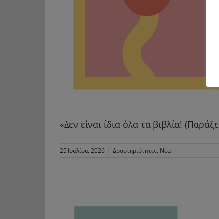
«Δεν είναι ίδια όλα τα βιβλία! (Παράξ
25 Ιουλίου, 2026
|
Δραστηριότητες
,
Νέα