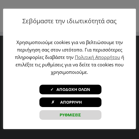
Σεβόμαστε την ιδιωτικότητά σας
Χρησιμοποιούμε cookies για να βελτιώσουμε την
περιήγηση σας στον ιστότοπο. Για περισσότερες
Βιβλιοθήκη
πληροφορίες διαβάστε την
Πολιτική Απορρήτου
ή
επιλέξτε τις ρυθμίσεις για να δείτε τα cookies που
Υπηρεσίες
χρησιμοποιούμε.
Κατάλογος Βιβλίων
✓ ΑΠΟΔΟΧΗ ΟΛΩΝ
Δραστηριότητες
✗ ΑΠΟΡΡΙΨΗ
Τα νέα μας
ΡΥΘΜΙΣΕΙΣ
Επικοινωνία