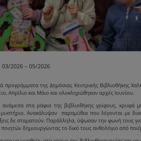
03/2026 – 05/2026
κά προγράμματα της Δημόσιας Κεντρικής Βιβλιοθήκης Χαλ
ιο, Απρίλιο και Μάιο και ολοκληρώθηκαν αρχές Ιουνίου.
ν ανάμεσα στα ράφια της βιβλιοθήκης γρίφους, κρυφά μ
ι μυστήριο. Ανακάλυψαν παραμύθια που λέγονται με δι
πλήξεις δε σταματούν. Παράλληλα, ύψωσαν την φωνή τους γ
 ποιητών δημιουργώντας το δικό τους ανθολόγιο από ποιή
καιρία να μυηθούν στο κόσμο της βιβλιοθηκονομίας και 