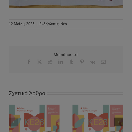
12 Μαΐου, 2025
|
Εκδηλώσεις
,
Νέα
Μοιράσου το!
Facebook
X
Reddit
LinkedIn
Tumblr
Pinterest
Vk
Email
Σχετικά Άρθρα
«Δεν είναι ίδια όλα τα
–
«Το βιβλίο-γνώση» –
βιβλία! (Παράξενα
Καλοκαιρινή
βιβλία)» –
Εκστρατεία 2026