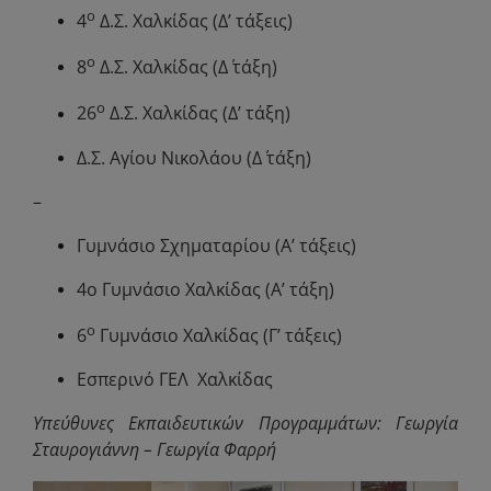
ο
4
Δ.Σ. Χαλκίδας (Δ’ τάξεις)
ο
8
Δ.Σ. Χαλκίδας (Δ΄ τάξη)
ο
26
Δ.Σ. Χαλκίδας (Δ’ τάξη)
Δ.Σ. Αγίου Νικολάου (Δ΄ τάξη)
–
Γυμνάσιο Σχηματαρίου (Α’ τάξεις)
4ο Γυμνάσιο Χαλκίδας (Α’ τάξη)
ο
6
Γυμνάσιο Χαλκίδας (Γ’ τάξεις)
Εσπερινό ΓΕΛ Χαλκίδας
Υ
π
εύθυνες
Εκ
π
αιδευτικών
Προγραμμάτων
:
Γεωργία
Σταυρογιάννη
–
Γεωργία
Φαρρή